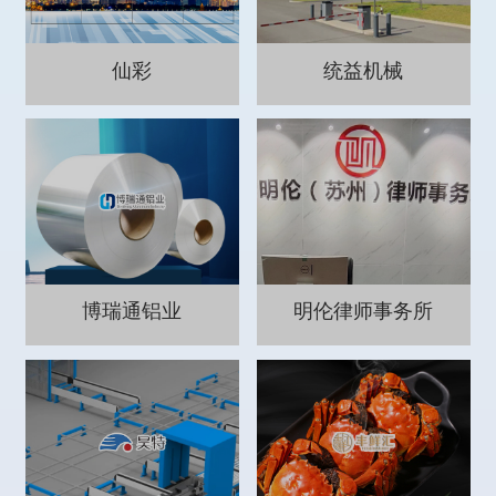
仙彩
统益机械
博瑞通铝业
明伦律师事务所