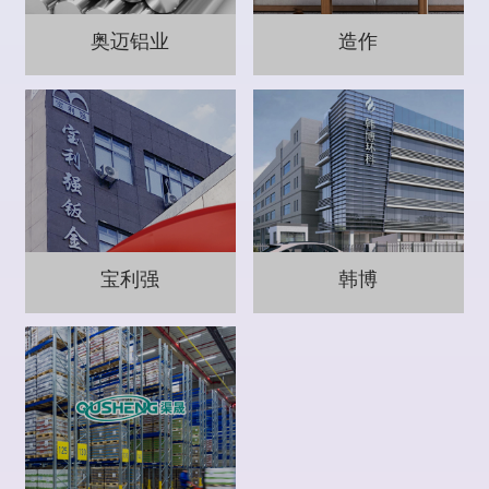
奥迈铝业
造作
宝利强
韩博