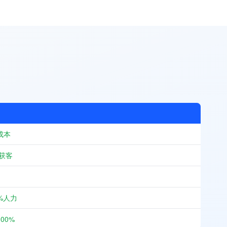
成本
动获客
%人力
00%