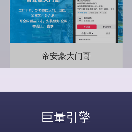
帝安豪大门哥
巨量引擎