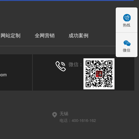
热线
网站定制
全网营销
成功案例
微信
微信：
com
无锡
电话：400-1616-162