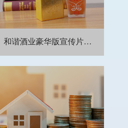
和谐酒业豪华版宣传片（晨关传媒制作）