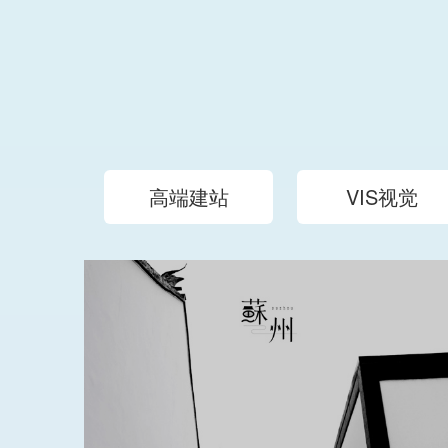
高端建站
VIS视觉