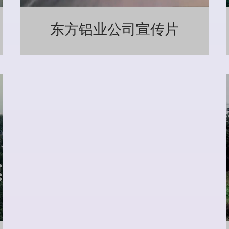
东方铝业公司宣传片