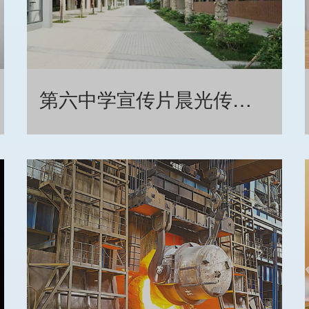
第六中学宣传片晨光传媒制作