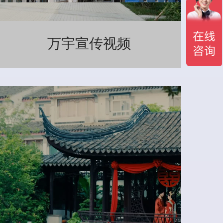
万宇宣传视频