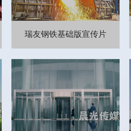
瑞友钢铁基础版宣传片