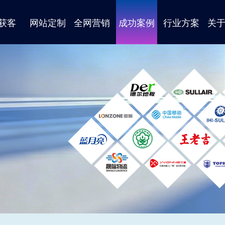
I获客
网站定制
全网营销
成功案例
行业方案
关